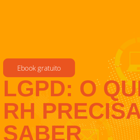
Ebook gratuito
LGPD: O QU
RH PRECIS
SABER