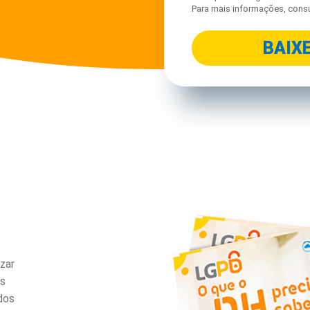
Para mais informações, cons
zar
s
dos