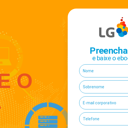
Preencha 
e baixe o eb
E O
A