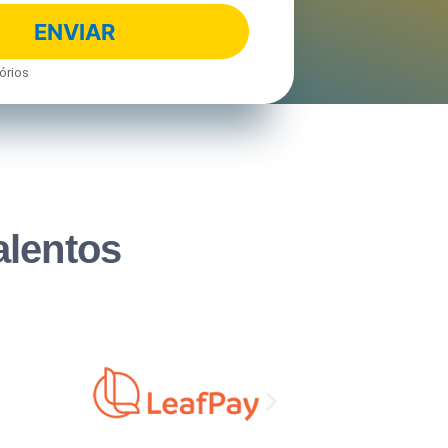
órios
alentos