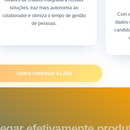
soluções, traz mais autonomia ao
Com e
colaborador e otimiza o tempo de gestão
dados d
de pessoas.
candida
Quero conhecer a LiGia
egar efetivamente produ