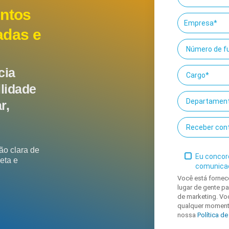
entos
adas e
cia
ilidade
r,
ão clara de
Eu concor
eta e
comunica
Você está fornec
lugar de gente 
de marketing. Vo
qualquer momento
nossa
Política d