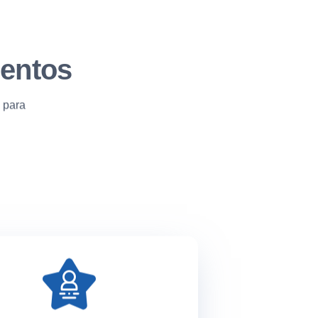
lentos
e para