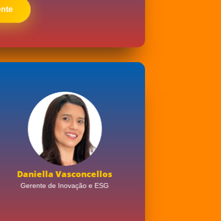
ente
Daniella Vasconcellos
Fernanda
Gerente de Inovação e ESG
Superintendente 
de RH 
Grupo Sant