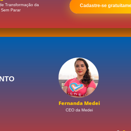
de Transformação da
Cadastre-se gratuitam
Sem Parar
NTO
pes
Fernanda Medei
perações
CEO da Medei
er