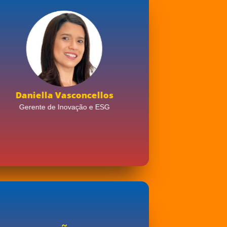
Daniella Vasconcellos
Taissa C
Gerente de Inovação e ESG
Sócia-Diret
Clave Consu
1
2