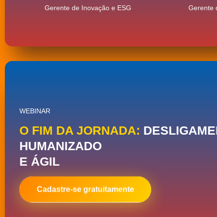
Gerente de Inovação e ESG
Gerente 
WEBINAR
O FIM DA JORNADA:
DESLIGAME
HUMANIZADO
E ÁGIL
Daniella Vasconcellos
Fernanda Lo
Gerente de Inovação e ESG
Superintendente de O
Cadastre-se gratuitamente
de RH no
Grupo Santand