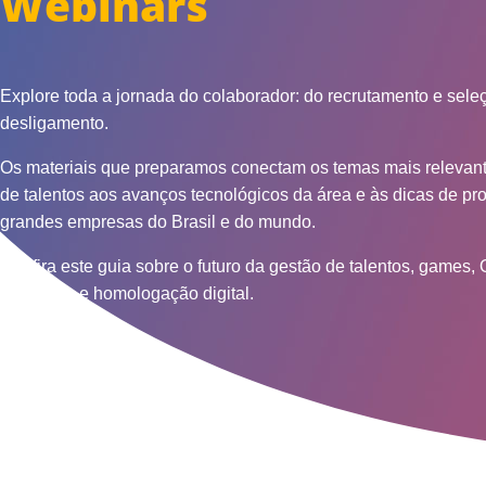
W
e
b
i
n
a
r
s
Explore toda a jornada do colaborador: do recrutamento e sele
desligamento.
Os materiais que preparamos conectam os temas mais relevan
de talentos aos avanços tecnológicos da área e às dicas de pro
grandes empresas do Brasil e do mundo.
Confira este guia sobre o futuro da gestão de talentos, games,
admissão e homologação digital.