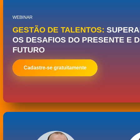
WEBINAR
GESTÃO DE TALENTOS:
SUPERA
OS DESAFIOS DO PRESENTE E 
FUTURO
Daniella Vasconcellos
Taissa C
Gerente de Inovação e ESG
Sócia-Direto
Cadastre-se gratuitamente
Clave Consul