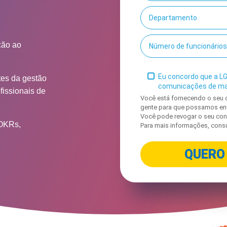
ção ao
Eu concordo que a LG
tes da gestão
comunicações de ma
fissionais de
Você está fornecendo o seu 
gente para que possamos env
Você pode revogar o seu co
 OKRs,
Para mais informações, cons