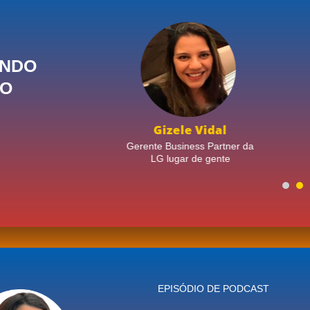
NDO
DO
osta
Gizele Vidal
ra na
Gerente Business Partner da
toria
LG lugar de gente
EPISÓDIO DE PODCAST