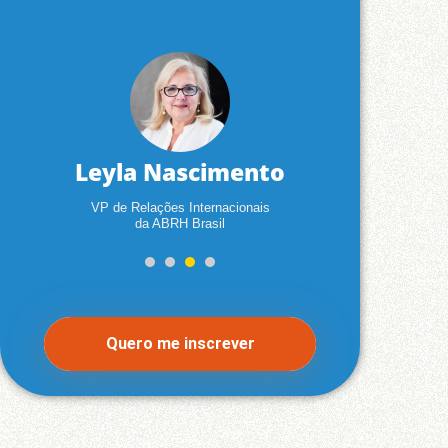
Leyla Nascimento
a
VP de Relações Internacionais
da ABRH Brasil
1
2
3
4
Quero me inscrever